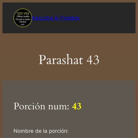
Saltar
al
Escucha la Palabra
contenido
Parashat 43
Porción num:
43
Nombre de la porción: