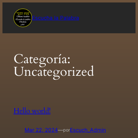
Saltar
al
Escucha la Palabra
contenido
Categoría:
Uncategorized
Hello world!
Mar 22, 2024
—
Escuch_Admin
por