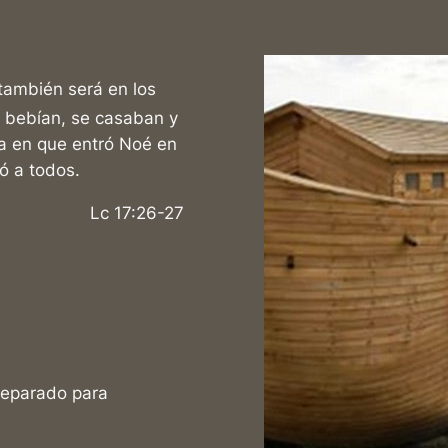
también será en los
 bebían, se casaban y
a en que entró Noé en
yó a todos.
Lc 17:26-27
reparado para